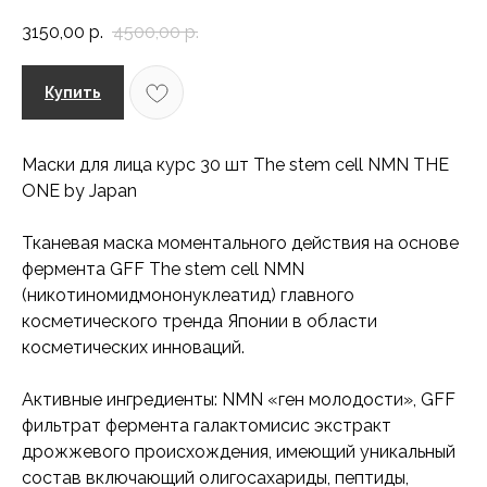
3150,00
р.
4500,00
р.
Купить
Маски для лица курс 30 шт The stem cell NMN THE
ONE by Japan
Тканевая маска моментального действия на основе
фермента GFF The stem cell NMN
(никотиномидмононуклеатид) главного
косметического тренда Японии в области
косметических инноваций.
Активные ингредиенты: NМN «ген молодости», GFF
фильтрат фермента галактомисис экстракт
дрожжевого происхождения, имеющий уникальный
состав включающий олигосахариды, пептиды,