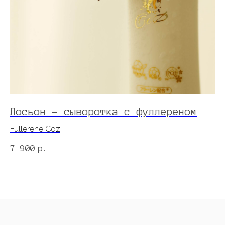
Лосьон - сыворотка с фуллереном
Л
J
Fullerene Coz
Ув
7 900
р.