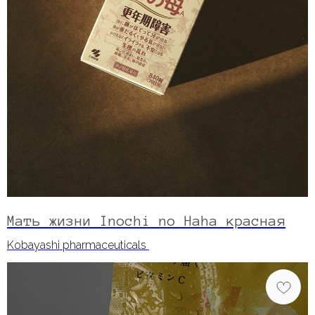
Мать жизни Inochi no Haha красная
Kobayashi pharmaceuticals