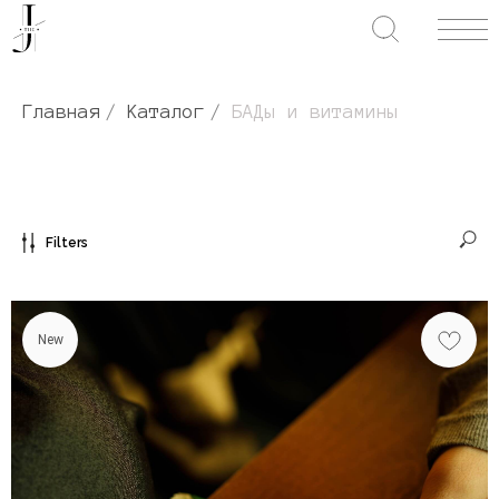
Главная
/
Каталог
/
БАДы и витамины
Filters
New