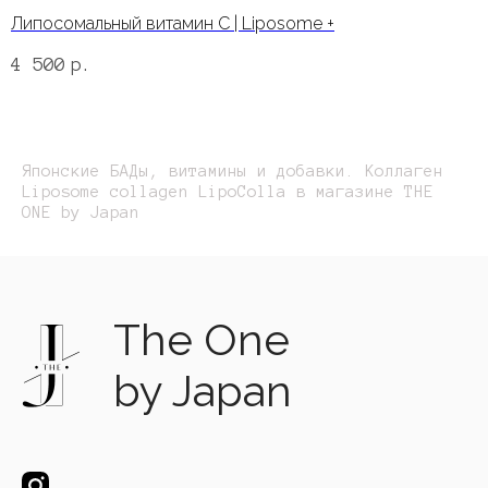
Липосомальный витамин С | Liposome +
4 500
р.
Японские БАДы, витамины и добавки. Коллаген
Liposome collagen LipoColla в магазине THE
ONE by Japan
The One
by Japan