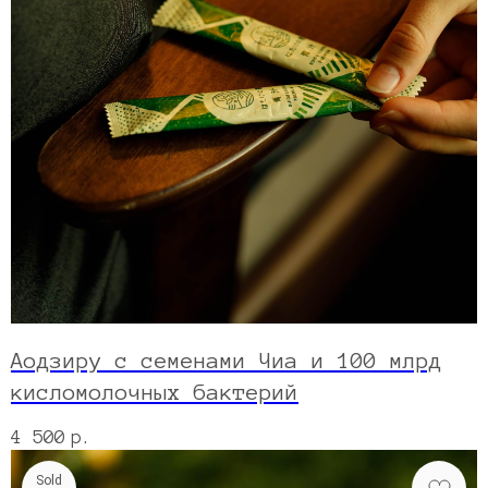
Аодзиру с семенами Чиа и 100 млрд
кисломолочных бактерий
4 500
р.
Sold